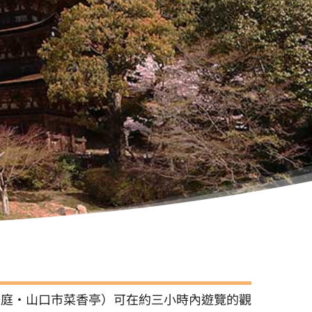
舟庭・山口市菜香亭）可在約三小時內遊覽的觀