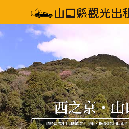
西之京・山
請隨意駕駛山口縣觀光計程車，我想參觀山口市的