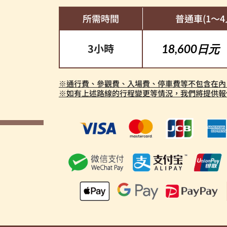
所需時間
普通車(1～4
3小時
18,600日
※通行費、參觀費、入場費、停車費等不包含在內
※如有上述路線的行程變更等情況，我們將提供報