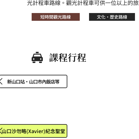
光計程車路線。觀光計程車可供一位以上的旅
短時間觀光路線
文化・歷史路線
課程行程
新山口站・山口市內飯店等
山口沙勿略(Xavier)紀念聖堂