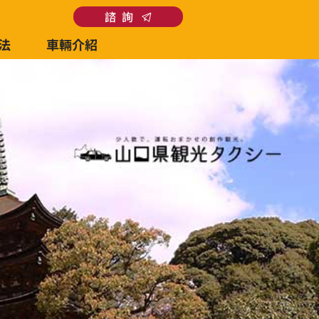
諮 詢
法
車輛介紹