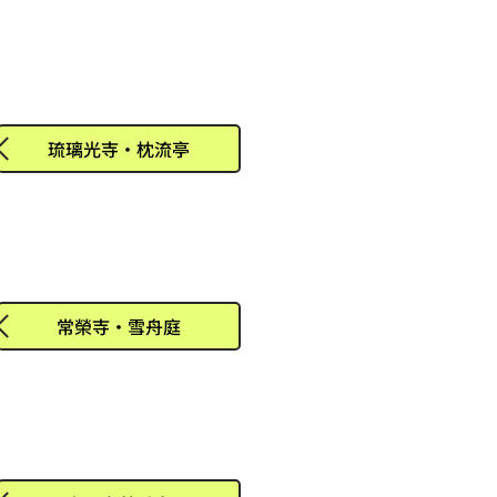
琉璃光寺・枕流亭
常榮寺・雪舟庭