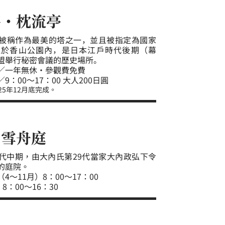
寺・枕流亭
被稱作為最美的塔之一，並且被指定為國家
位於香山公園內，是日本江戶時代後期（幕
盟舉行秘密會議的歷史場所。
／一年無休・參觀費免費
：00～17：00 大人200日圓
25年12月底完成。
・雪舟庭
代中期，由大內氏第29代當家大內政弘下令
的庭院。
～11月）8：00～17：00
8：00～16：30