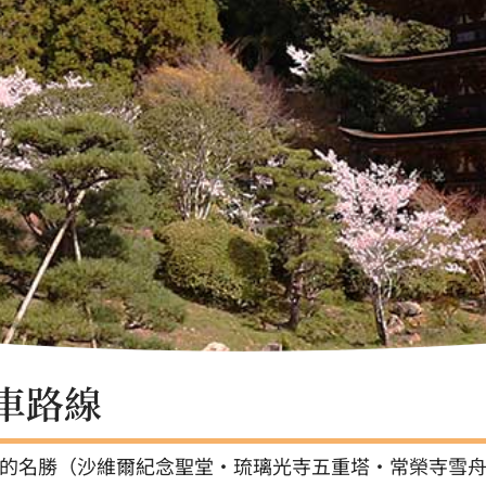
車路線
的名勝（沙維爾紀念聖堂・琉璃光寺五重塔・常榮寺雪