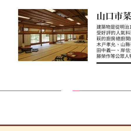
山口市
建築物是從明治
受好評的人氣料
萩的廚房總廚開
木戸孝允、山縣
田中義一、岸信
藤榮作等公眾人