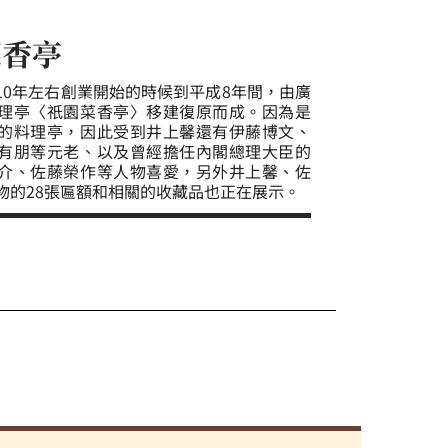
菜香亭
10年左右創業開始的時候到平成8年間，由廣
理亭〈祇園菜香亭〉移建復原而成。因為是
的料理亭，因此受到井上馨還有伊藤博文、
有朋等元老、以及曾經擔任內閣總理大臣的
介、佐藤榮作等人物喜愛，另外井上馨、佐
物的28張匾額和相關的收藏品也正在展示。